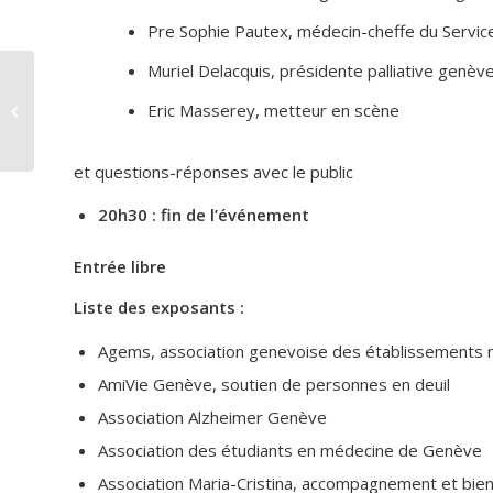
Pre Sophie Pautex, médecin-cheffe du Service
Muriel Delacquis, présidente palliative genèv
Programme du mois
Eric Masserey, metteur en scène
du cancer du sein – les
bienfaits de l’activité
et questions-réponses avec le public
20h30 : fin de l’événement
Entrée libre
Liste des exposants :
Agems, association genevoise des établissements 
AmiVie Genève, soutien de personnes en deuil
Association Alzheimer Genève
Association des étudiants en médecine de Genève
Association Maria-Cristina, accompagnement et bie