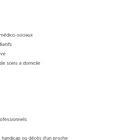
 médico-sociaux
iatifs
ève
e soins à domicile
rofessionnels
e, handicap ou décès d’un proche