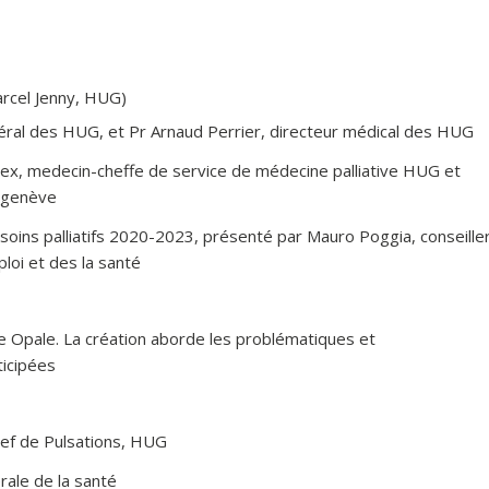
arcel Jenny, HUG)
néral des HUG, et Pr Arnaud Perrier, directeur médical des HUG
tex, medecin-cheffe de service de médecine palliative HUG et
e genève
ns palliatifs 2020-2023, présenté par Mauro Poggia, conseille
ploi et des la santé
e Opale. La création aborde les problématiques et
ticipées
hef de Pulsations, HUG
rale de la santé