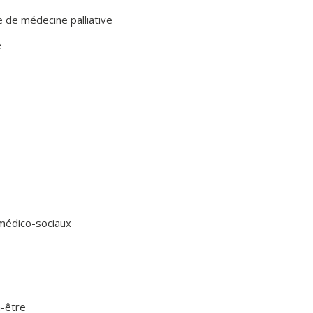
 de médecine palliative
e
médico-sociaux
n-être